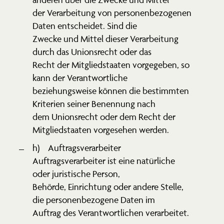
der Verar­beitung von perso­nen­be­zo­genen
Daten entscheidet. Sind die
Zwecke und Mittel dieser Verar­beitung
durch das Unions­recht oder das
Recht der Mitglied­staaten vorge­geben, so
kann der Verant­wort­liche
bezie­hungs­weise können die bestimmten
Kriterien seiner Benennung nach
dem Unions­recht oder dem Recht der
Mitglied­staaten vorge­sehen werden.
h) Auftrags­ver­ar­beiter
Auftrags­ver­ar­beiter ist eine natür­liche
oder juris­tische Person,
Behörde, Einrichtung oder andere Stelle,
die perso­nen­be­zogene Daten im
Auftrag des Verant­wort­lichen verarbeitet.