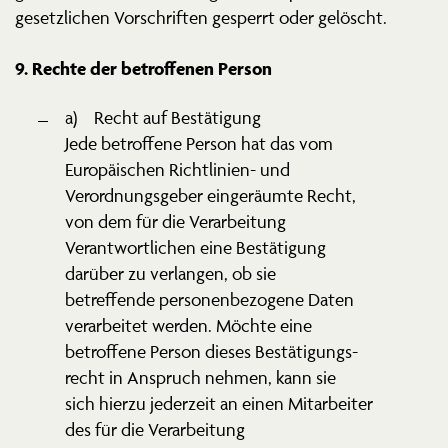
gesetz­lichen Vorschriften gesperrt oder gelöscht.
9. Rechte der betrof­fenen Person
a) Recht auf Bestä­tigung
Jede betroffene Person hat das vom
Europäi­schen Richt­linien- und
Verord­nungs­geber einge­räumte Recht,
von dem für die Verar­beitung
Verant­wort­lichen eine Bestä­tigung
darüber zu verlangen, ob sie
betref­fende perso­nen­be­zogene Daten
verar­beitet werden. Möchte eine
betroffene Person dieses Bestä­ti­gungs­
recht in Anspruch nehmen, kann sie
sich hierzu jederzeit an einen Mitar­beiter
des für die Verar­beitung