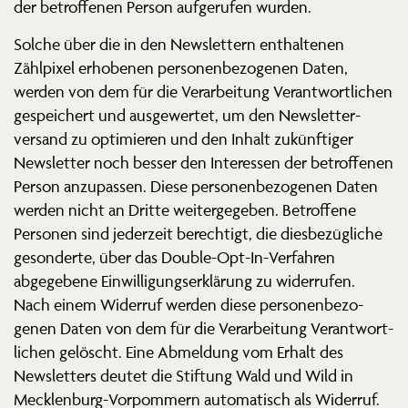
der betrof­fenen Person aufge­rufen wurden.
Solche über die in den Newslettern enthal­tenen
Zählpixel erhobenen perso­nen­be­zo­genen Daten,
werden von dem für die Verar­beitung Verant­wort­lichen
gespei­chert und ausge­wertet, um den Newslet­ter­
versand zu optimieren und den Inhalt zukünf­tiger
Newsletter noch besser den Inter­essen der betrof­fenen
Person anzupassen. Diese perso­nen­be­zo­genen Daten
werden nicht an Dritte weiter­ge­geben. Betroffene
Personen sind jederzeit berechtigt, die diesbe­züg­liche
geson­derte, über das Double-Opt-In-Verfahren
abgegebene Einwil­li­gungs­er­klärung zu wider­rufen.
Nach einem Widerruf werden diese perso­nen­be­zo­
genen Daten von dem für die Verar­beitung Verant­wort­
lichen gelöscht. Eine Abmeldung vom Erhalt des
Newsletters deutet die Stiftung Wald und Wild in
Mecklenburg-Vorpommern automa­tisch als Widerruf.