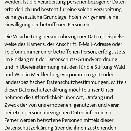
werden. Ist die Verar­beitung perso­nen­be­zo­gener Daten
erfor­derlich und besteht für eine solche Verar­beitung
keine gesetz­liche Grundlage, holen wir generell eine
Einwil­ligung der betrof­fenen Person ein.
Die Verar­beitung perso­nen­be­zo­gener Daten, beispiels­
weise des Namens, der Anschrift, E‑Mail-Adresse oder
Telefon­nummer einer betrof­fenen Person, erfolgt stets
im Einklang mit der Daten­schutz-Grund­ver­ordnung
und in Überein­stimmung mit den für die Stiftung Wald
und Wild in Mecklenburg-Vorpommern geltenden
landes­spe­zi­fi­schen Daten­schutz­be­stim­mungen. Mittels
dieser Daten­schutz­er­klärung möchte unser Unter­
nehmen die Öffent­lichkeit über Art, Umfang und
Zweck der von uns erhobenen, genutzten und verar­
bei­teten perso­nen­be­zo­genen Daten infor­mieren.
Ferner werden betroffene Personen mittels dieser
Daten­schutz­er­klärung über die ihnen zuste­henden