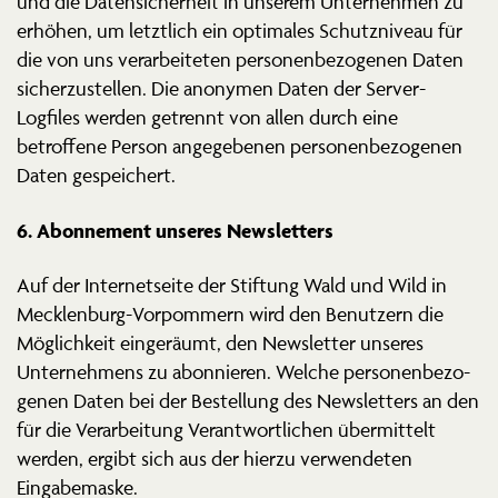
und die Daten­si­cherheit in unserem Unter­nehmen zu
erhöhen, um letztlich ein optimales Schutz­niveau für
die von uns verar­bei­teten perso­nen­be­zo­genen Daten
sicher­zu­stellen. Die anonymen Daten der Server-
Logfiles werden getrennt von allen durch eine
betroffene Person angege­benen perso­nen­be­zo­genen
Daten gespeichert.
6. Abonnement unseres Newsletters
Auf der Inter­net­seite der Stiftung Wald und Wild in
Mecklenburg-Vorpommern wird den Benutzern die
Möglichkeit einge­räumt, den Newsletter unseres
Unter­nehmens zu abonnieren. Welche perso­nen­be­zo­
genen Daten bei der Bestellung des Newsletters an den
für die Verar­beitung Verant­wort­lichen übermittelt
werden, ergibt sich aus der hierzu verwen­deten
Eingabemaske.