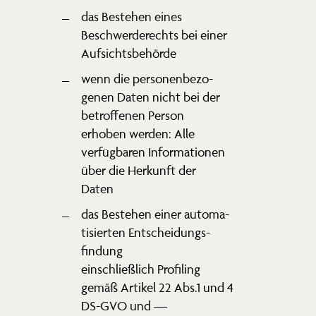
das Bestehen eines
Beschwer­de­rechts bei einer
Aufsichtsbehörde
wenn die perso­nen­be­zo­
genen Daten nicht bei der
betrof­fenen Person
erhoben werden: Alle
verfüg­baren Infor­ma­tionen
über die Herkunft der
Daten
das Bestehen einer automa­
ti­sierten Entschei­dungs­
findung
einschließlich Profiling
gemäß Artikel 22 Abs.1 und 4
DS-GVO und —