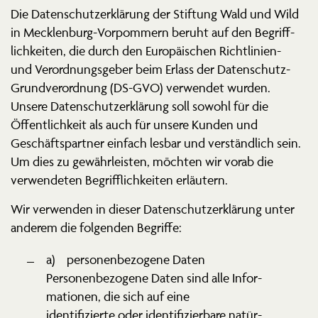
Die Daten­schutz­er­klärung der Stiftung Wald und Wild
in Mecklenburg-Vorpommern beruht auf den Begriff­
lich­keiten, die durch den Europäi­schen Richt­linien-
und Verord­nungs­geber beim Erlass der Daten­schutz-
Grund­ver­ordnung (DS-GVO) verwendet wurden.
Unsere Daten­schutz­er­klärung soll sowohl für die
Öffent­lichkeit als auch für unsere Kunden und
Geschäfts­partner einfach lesbar und verständlich sein.
Um dies zu gewähr­leisten, möchten wir vorab die
verwen­deten Begriff­lich­keiten erläutern.
Wir verwenden in dieser Daten­schutz­er­klärung unter
anderem die folgenden Begriffe:
a) perso­nen­be­zogene Daten
Perso­nen­be­zogene Daten sind alle Infor­
ma­tionen, die sich auf eine
identi­fi­zierte oder identi­fi­zierbare natür­