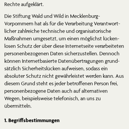
Rechte aufgeklärt.
Die Stiftung Wald und Wild in Mecklenburg-
Vorpommern hat als für die Verar­beitung Verant­wort­
licher zahlreiche technische und organi­sa­to­rische
Maßnahmen umgesetzt, um einen möglichst lücken­
losen Schutz der über diese Inter­net­seite verar­bei­teten
perso­nen­be­zo­genen Daten sicher­zu­stellen. Dennoch
können Inter­net­ba­sierte Daten­über­tra­gungen grund­
sätzlich Sicher­heits­lücken aufweisen, sodass ein
absoluter Schutz nicht gewähr­leistet werden kann. Aus
diesem Grund steht es jeder betrof­fenen Person frei,
perso­nen­be­zogene Daten auch auf alter­na­tiven
Wegen, beispiels­weise telefo­nisch, an uns zu
übermitteln.
1. Begriffs­be­stim­mungen