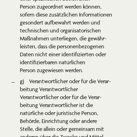
Person zugeordnet werden können,
sofern diese zusätz­lichen Infor­ma­tionen
gesondert aufbe­wahrt werden und
techni­schen und organi­sa­to­ri­schen
Maßnahmen unter­liegen, die gewähr­
leisten, dass die perso­nen­be­zo­genen
Daten nicht einer identi­fi­zierten oder
identi­fi­zier­baren natür­lichen
Person zugewiesen werden.
g) Verant­wort­licher oder für die Verar­
beitung Verant­wort­licher
Verant­wort­licher oder für die Verar­
beitung Verant­wort­licher ist die
natür­liche oder juris­tische Person,
Behörde, Einrichtung oder andere
Stelle, die allein oder gemeinsam mit
anderen über die Zwecke und Mittel