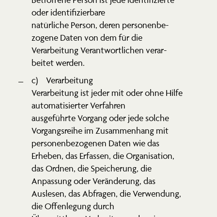
oder identi­fi­zierbare
natür­liche Person, deren perso­nen­be­
zogene Daten von dem für die
Verar­beitung Verant­wort­lichen verar­
beitet werden.
c) Verar­beitung
Verar­beitung ist jeder mit oder ohne Hilfe
automa­ti­sierter Verfahren
ausge­führte Vorgang oder jede solche
Vorgangs­reihe im Zusam­menhang mit
perso­nen­be­zo­genen Daten wie das
Erheben, das Erfassen, die Organi­sation,
das Ordnen, die Speicherung, die
Anpassung oder Verän­derung, das
Auslesen, das Abfragen, die Verwendung,
die Offen­legung durch