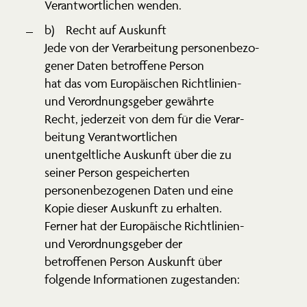
Verant­wort­lichen wenden.
b) Recht auf Auskunft
Jede von der Verar­beitung perso­nen­be­zo­
gener Daten betroffene Person
hat das vom Europäi­schen Richt­linien-
und Verord­nungs­geber gewährte
Recht, jederzeit von dem für die Verar­
beitung Verant­wort­lichen
unent­gelt­liche Auskunft über die zu
seiner Person gespei­cherten
perso­nen­be­zo­genen Daten und eine
Kopie dieser Auskunft zu erhalten.
Ferner hat der Europäische Richt­linien-
und Verord­nungs­geber der
betrof­fenen Person Auskunft über
folgende Infor­ma­tionen zugestanden: