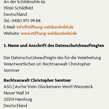
An der Schild­mühle 6a
19260 Schildfeld
Deutschland
Tel.: 04183 975 99 88
info@stiftung-waldundwild.de
E‑Mail:
www.stiftung-waldundwild.de
Website:
3. Name und Anschrift des Datenschutzbeauftragten
Der Daten­schutz­be­auf­tragte des für die Verar­beitung
Verant­wort­lichen ist: Rechts­anwalt Chris­topher
Semtner
Rechts­anwalt Chris­topher Semtner
ASG | Asche Stein Glockemann Verstl Wiezoreck
Neuer Wall 54
20354 Hamburg
Deutschland