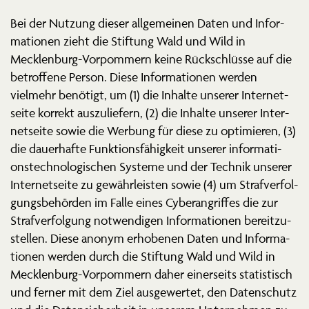
Bei der Nutzung dieser allge­meinen Daten und Infor­
ma­tionen zieht die Stiftung Wald und Wild in
Mecklenburg-Vorpommern keine Rückschlüsse auf die
betroffene Person. Diese Infor­ma­tionen werden
vielmehr benötigt, um (1) die Inhalte unserer Inter­net­
seite korrekt auszu­liefern, (2) die Inhalte unserer Inter­
net­seite sowie die Werbung für diese zu optimieren, (3)
die dauer­hafte Funkti­ons­fä­higkeit unserer infor­ma­ti­
ons­tech­no­lo­gi­schen Systeme und der Technik unserer
Inter­net­seite zu gewähr­leisten sowie (4) um Straf­ver­fol­
gungs­be­hörden im Falle eines Cyber­an­griffes die zur
Straf­ver­folgung notwen­digen Infor­ma­tionen bereit­zu­
stellen. Diese anonym erhobenen Daten und Infor­ma­
tionen werden durch die Stiftung Wald und Wild in
Mecklenburg-Vorpommern daher einer­seits statis­tisch
und ferner mit dem Ziel ausge­wertet, den Daten­schutz