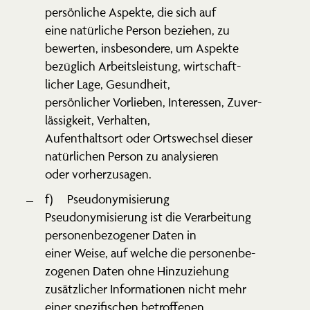
persön­liche Aspekte, die sich auf
eine natür­liche Person beziehen, zu
bewerten, insbe­sondere, um Aspekte
bezüglich Arbeits­leistung, wirtschaft­
licher Lage, Gesundheit,
persön­licher Vorlieben, Inter­essen, Zuver­
läs­sigkeit, Verhalten,
Aufent­haltsort oder Ortswechsel dieser
natür­lichen Person zu analy­sieren
oder vorherzusagen.
f) Pseud­ony­mi­sierung
Pseud­ony­mi­sierung ist die Verar­beitung
perso­nen­be­zo­gener Daten in
einer Weise, auf welche die perso­nen­be­
zo­genen Daten ohne Hinzu­ziehung
zusätz­licher Infor­ma­tionen nicht mehr
einer spezi­fi­schen betrof­fenen