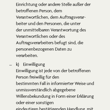
Einrichtung oder andere Stelle außer der
betrof­fenen Person, dem
Verant­wort­lichen, dem Auftrags­ver­ar­
beiter und den Personen, die unter
der unmit­tel­baren Verant­wortung des
Verant­wort­lichen oder des
Auftrags­ver­ar­beiters befugt sind, die
perso­nen­be­zo­genen Daten zu
verar­beiten.
k) Einwil­ligung
Einwil­ligung ist jede von der betrof­fenen
Person freiwillig für den
bestimmten Fall in infor­mierter Weise und
unmiss­ver­ständlich abgegebene
Willens­be­kundung in Form einer Erklärung
oder einer sonstigen
eindeu­tigen bestä­ti­genden Handlung, mit