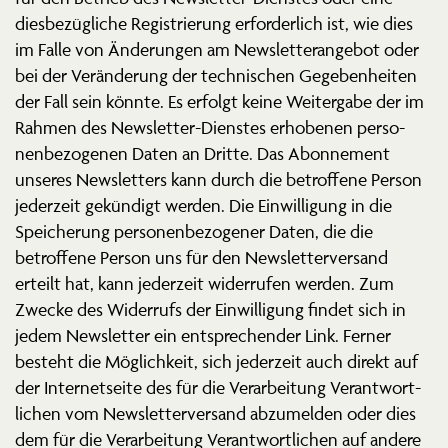
diesbe­züg­liche Regis­trierung erfor­derlich ist, wie dies
im Falle von Änderungen am Newslet­ter­an­gebot oder
bei der Verän­derung der techni­schen Gegeben­heiten
der Fall sein könnte. Es erfolgt keine Weitergabe der im
Rahmen des Newsletter-Dienstes erhobenen perso­
nen­be­zo­genen Daten an Dritte. Das Abonnement
unseres Newsletters kann durch die betroffene Person
jederzeit gekündigt werden. Die Einwil­ligung in die
Speicherung perso­nen­be­zo­gener Daten, die die
betroffene Person uns für den Newslet­ter­versand
erteilt hat, kann jederzeit wider­rufen werden. Zum
Zwecke des Widerrufs der Einwil­ligung findet sich in
jedem Newsletter ein entspre­chender Link. Ferner
besteht die Möglichkeit, sich jederzeit auch direkt auf
der Inter­net­seite des für die Verar­beitung Verant­wort­
lichen vom Newslet­ter­versand abzumelden oder dies
dem für die Verar­beitung Verant­wort­lichen auf andere