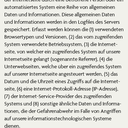
automa­ti­siertes System eine Reihe von allge­meinen
Daten und Infor­ma­tionen. Diese allge­meinen Daten
und Infor­ma­tionen werden in den Logfiles des Servers
gespei­chert. Erfasst werden können die (1) verwen­deten
Browser­typen und Versionen, (2) das vom zugrei­fenden
System verwendete Betriebs­system, (3) die Inter­net­
seite, von welcher ein zugrei­fendes System auf unsere
Inter­net­seite gelangt (sogenannte Referrer), (4) die
Unter­web­seiten, welche über ein zugrei­fendes System
auf unserer Inter­net­seite angesteuert werden, (5) das
Datum und die Uhrzeit eines Zugriffs auf die Inter­net­
seite, (6) eine Internet-Protokoll-Adresse (IP-Adresse),
(7) der Internet-Service-Provider des zugrei­fenden
Systems und (8) sonstige ähnliche Daten und Infor­ma­
tionen, die der Gefah­ren­abwehr im Falle von Angriffen
auf unsere infor­ma­ti­ons­tech­no­lo­gi­schen Systeme
dienen.