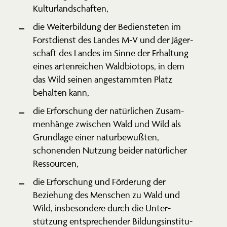
Kulturlandschaften,
die Weiter­bildung der Bediens­teten im
Forst­dienst des Landes M‑V und der Jäger­
schaft des Landes im Sinne der Erhaltung
eines arten­reichen Waldbiotops, in dem
das Wild seinen angestammten Platz
behalten kann,
die Erfor­schung der natür­lichen Zusam­
men­hänge zwischen Wald und Wild als
Grundlage einer natur­be­wußten,
schonenden Nutzung beider natür­licher
Ressourcen,
die Erfor­schung und Förderung der
Beziehung des Menschen zu Wald und
Wild, insbe­sondere durch die Unter­
stützung entspre­chender Bildungs­in­sti­tu­