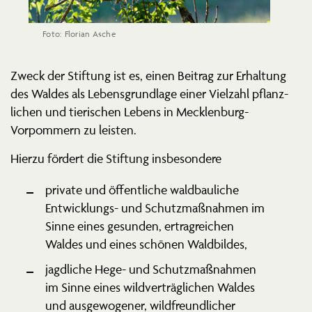
Foto: Florian Asche
Zweck der Stiftung ist es, einen Beitrag zur Erhaltung
des Waldes als Lebens­grundlage einer Vielzahl pflanz­
lichen und tieri­schen Lebens in Mecklenburg-
Vorpommern zu leisten.
Hierzu fördert die Stiftung insbesondere
private und öffent­liche waldbau­liche
Entwick­lungs- und Schutz­maß­nahmen im
Sinne eines gesunden, ertrag­reichen
Waldes und eines schönen Waldbildes,
jagdliche Hege- und Schutz­maß­nahmen
im Sinne eines wildver­träg­lichen Waldes
und ausge­wo­gener, wildfreund­licher