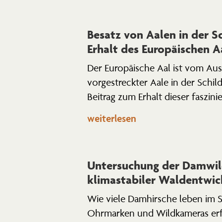
Besatz von Aalen in der Sc
Erhalt des Europäi­schen A
Der Europäische Aal ist vom Aus
vorge­streckter Aale in der Schil
Beitrag zum Erhalt dieser faszi­ni
weiterlesen
Unter­su­chung der Damwil
klima­sta­biler Waldentwi
Wie viele Damhirsche leben im St
Ohrmarken und Wildka­meras erfo