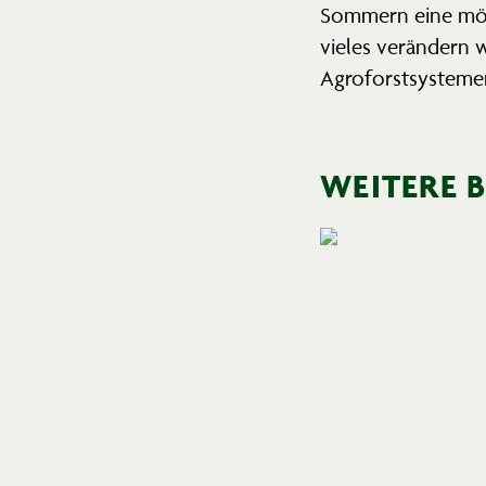
Sommern eine mögl
vieles verändern w
Agroforst­sys­teme
WEITERE 