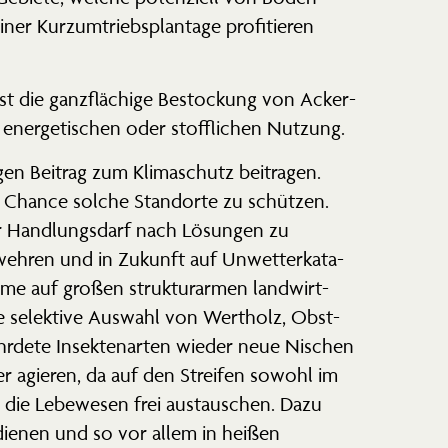
er Kurzum­triebs­plantage profi­tieren
st die ganzflä­chige Besto­ckung von Acker­
 energe­ti­schen oder stoff­lichen Nutzung.
en Beitrag zum Klima­schutz beitragen.
ue Chance solche Standorte zu schützen.
ßer Handlungsdarf nach Lösungen zu
hren und in Zukunft auf Unwet­ter­ka­ta­
eme auf großen struk­tur­armen landwirt­
ie selektive Auswahl von Wertholz, Obst-
rdete Insek­ten­arten wieder neue Nischen
 agieren, da auf den Streifen sowohl im
die Lebewesen frei austau­schen. Dazu
 dienen und so vor allem in heißen