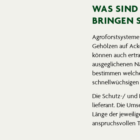
WAS SIND
BRINGEN S
Agroforst­systeme 
Gehölzen auf Acker
können auch ertrag
ausge­gli­chenen N
bestimmen welche
schnell­wüch­sigen
Die Schutz-/ und N
lie­ferant. Die Um
Länge der jewei­li
anspruchs­vollen T