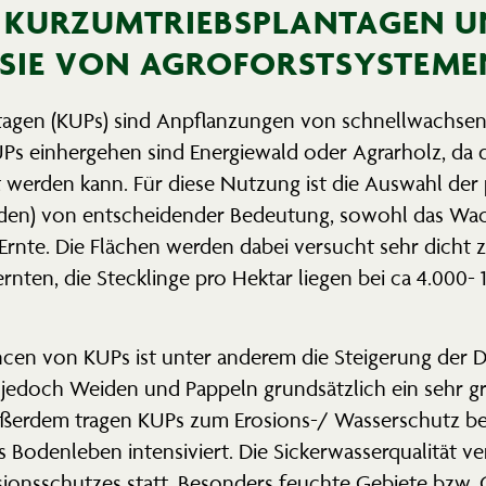
 KURZUM­TRIEBS­PLAN­TAGEN 
 SIE VON AGROFORSTSYSTEME
­tagen (KUPs) sind Anpflan­zungen von schnell­wach­se
UPs einher­gehen sind Energiewald oder Agrarholz, da de
 werden kann. Für diese Nutzung ist die Auswahl de
en) von entschei­dender Bedeutung, sowohl das Wac
 Ernte. Die Flächen werden dabei versucht sehr dicht 
ernten, die Steck­linge pro Hektar liegen bei ca 4.00
cen von KUPs ist unter anderem die Steigerung der Div
jedoch Weiden und Pappeln grund­sätzlich ein sehr gr
ußerdem tragen KUPs zum Erosions-/ Wasser­schutz bei
Boden­leben inten­si­viert. Die Sicker­was­ser­qua­lität 
i­ons­schutzes statt. Besonders feuchte Gebiete bzw. 