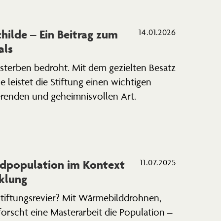
hilde – Ein Beitrag zum
14.01.2026
als
sterben bedroht. Mit dem gezielten Besatz
de leistet die Stiftung einen wichtigen
e­renden und geheim­nis­vollen Art.
d­po­pu­lation im Kontext
11.07.2025
cklung
iftungs­revier? Mit Wärme­bild­drohnen,
rscht eine Master­arbeit die Population –