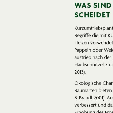
WAS SIND
SCHEIDET
Kurzum­triebs­plan
Begriffe die mit K
Heizen verwendet
Pappeln oder Weid
aus­trieb nach der
Hackschnitzel zu 
2013).
Ökolo­gische Chan
Baumarten bieten 
& Brandl 2001). A
verbessert und das 
Erhöhung des Eros