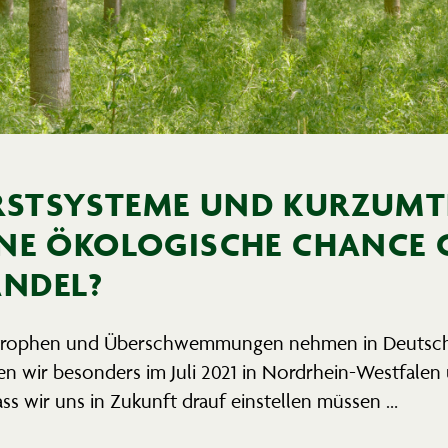
ST­SYSTEME UND KURZUM­TR
INE ÖKOLO­GISCHE CHANCE
NDEL?
­strophen und Überschwem­mungen nehmen in Deutsch
en wir besonders im Juli 2021 in Nordrhein-Westfale
ss wir uns in Zukunft drauf einstellen müssen …