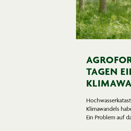
AGROFOR
TAGEN E
KLIMAWA
Hochwas­ser­ka­ta
Klima­wandels hab
Ein Problem auf da