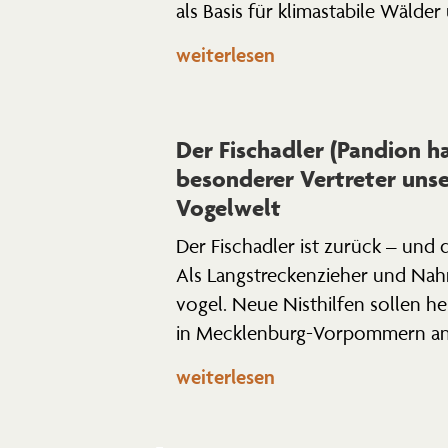
als Basis für klima­stabile Wälde
weiterlesen
Der Fisch­adler (Pandion ha
beson­derer Vertreter unse
Vogelwelt
Der Fisch­adler ist zurück – und
Als Langstre­cken­zieher und Nahru
vogel. Neue Nisthilfen sollen h
in Mecklenburg-Vorpommern an
weiterlesen