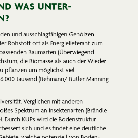
UND WAS UNTER­
N?
nden und ausschlag­fä­higen Gehölzen.
r Rohstoff oft als Energie­lie­ferant zum
r passenden Baumarten (Überwiegend
hstum, die Biomasse als auch der Wieder­
zu pflanzen um möglichst viel
0- 16.000 tausend (Behmann/ Butler Manning
er­sität. Verglichen mit anderen
oßes Spektrum an Insek­ten­arten (Brändle
. Durch KUPs wird die Boden­struktur
verbessert sich und es findet eine deutliche
Gebiete, welche poten­ziell von Boden­