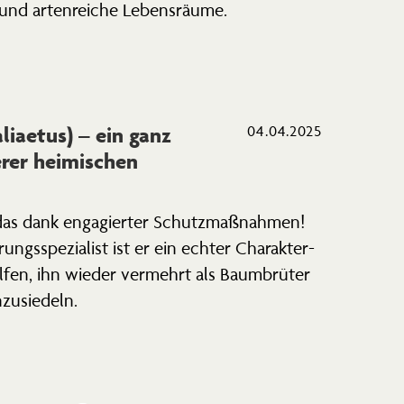
r und arten­reiche Lebensräume.
liaetus) – ein ganz
04.04.2025
rer heimi­schen
 das dank engagierter Schutz­maß­nahmen!
ngs­spe­zialist ist er ein echter Charak­ter­
elfen, ihn wieder vermehrt als Baumbrüter
zusiedeln.