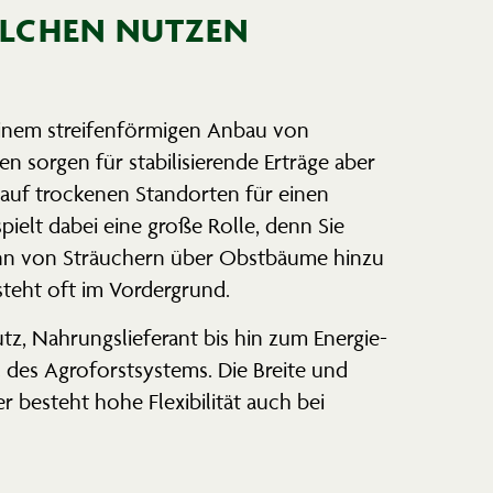
ELCHEN NUTZEN
einem strei­fen­för­migen Anbau von
sorgen für stabi­li­sie­rende Erträge aber
 auf trockenen Stand­orten für einen
pielt dabei eine große Rolle, denn Sie
nn von Sträu­chern über Obstbäume hinzu
 steht oft im Vordergrund.
, Nahrungs­lie­ferant bis hin zum Energie­
 des Agroforst­systems. Die Breite und
 besteht hohe Flexi­bi­lität auch bei