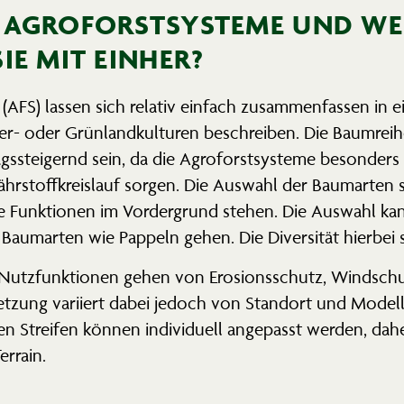
 AGROFORST­SYSTEME UND W
IE MIT EINHER?
(AFS) lassen sich relativ einfach zusam­men­fassen in 
- oder Grünland­kul­turen beschreiben. Die Baumreihen 
s­stei­gernd sein, da die Agroforst­systeme besonders
ährstoff­kreislauf sorgen. Die Auswahl der Baumarten s
 Funktionen im Vorder­grund stehen. Die Auswahl ka
 Baumarten wie Pappeln gehen. Die Diver­sität hierbei
utzfunk­tionen gehen von Erosi­ons­schutz, Windschutz
setzung variiert dabei jedoch von Standort und Modell
gen Streifen können indivi­duell angepasst werden, daher
errain.