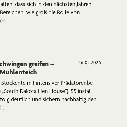
ten, dass sich in den nächsten Jahren
 Bereichen, wie groß die Rolle von
en.
chwingen greifen –
26.02.2026
 Mühlenteich
tockente mit inten­siver Präda­to­ren­be­
n („South Dakota Hen House“). 55 instal­
rfolg deutlich und sichern nachhaltig den
de.