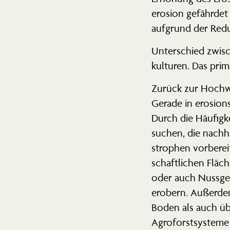
erosion gefährdet 
aufgrund der Red
Unter­schied zwisc
kul­turen. Das pri
Zurück zur Hochwa
Gerade in erosi­o
Durch die Häufigk
suchen, die nachh
strophen vorbe­rei
schaft­lichen Flä
oder auch Nussge­
erobern. Außerdem
Boden als auch üb
Agroforst­systeme 