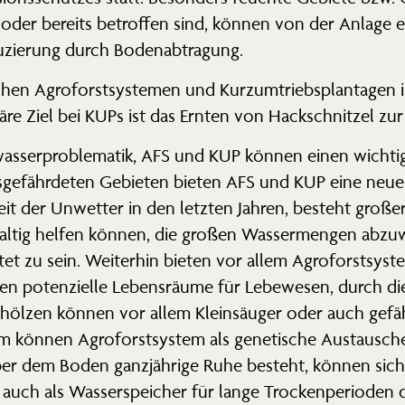
oder bereits betroffen sind, können von der Anlage ein
uzierung durch Bodenabtragung.
hen Agroforst­sys­temen und Kurzum­triebs­plan­tagen i
märe Ziel bei KUPs ist das Ernten von Hackschnitzel zur
s­ser­pro­ble­matik, AFS und KUP können einen wichtig
ns­ge­fähr­deten Gebieten bieten AFS und KUP eine ne
eit der Unwetter in den letzten Jahren, besteht gro
altig helfen können, die großen Wasser­mengen abzuwe
tet zu sein. Weiterhin bieten vor allem Agroforst­syst
chen poten­zielle Lebens­räume für Lebewesen, durch d
hölzen können vor allem Klein­säuger oder auch gefäh
 können Agroforst­system als genetische Austau­scher
er dem Boden ganzjährige Ruhe besteht, können sich 
auch als Wasser­speicher für lange Trocken­pe­rioden