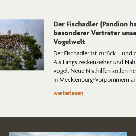
Der Fisch­adler (Pandion ha
beson­derer Vertreter unse
Vogelwelt
Der Fisch­adler ist zurück – und
Als Langstre­cken­zieher und Nahru
vogel. Neue Nisthilfen sollen h
in Mecklenburg-Vorpommern an
weiterlesen