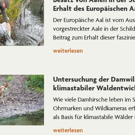
Erhalt des Europäi­schen A
Der Europäische Aal ist vom Aus
vorge­streckter Aale in der Schil
Beitrag zum Erhalt dieser faszi­ni
weiterlesen
Unter­su­chung der Damwil
klima­sta­biler Waldentwi
Wie viele Damhirsche leben im St
Ohrmarken und Wildka­meras erfo
als Basis für klima­stabile Wälde
weiterlesen