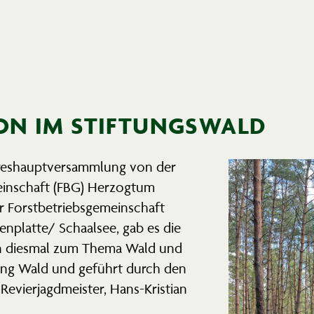
ON IM STIFTUNGSWALD
res­haupt­ver­sammlung von der
­mein­schaft (FBG) Herzogtum
Forst­be­triebs­ge­mein­schaft
enplatte/ Schaalsee, gab es die
on diesmal zum Thema Wald und
tung Wald und geführt durch den
 Revier­jagd­meister, Hans-Kristian