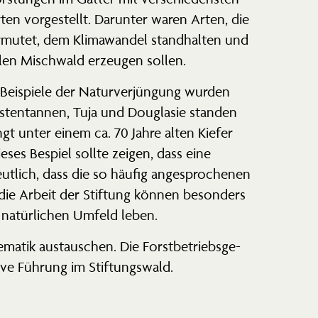
ten vorge­stellt. Darunter waren Arten, die
rmutet, dem Klima­wandel stand­halten und
ilen Mischwald erzeugen sollen.
Beispiele der Natur­ver­jüngung wurden
üsten­tannen, Tuja und Douglasie standen
ngt unter einem ca. 70 Jahre alten Kiefer
eses Bespiel sollte zeigen, dass eine
utlich, dass die so häufig angespro­chenen
ie Arbeit der Stiftung können besonders
natür­lichen Umfeld leben.
tik austau­schen. Die Forst­be­triebs­ge­
ive Führung im Stiftungswald.