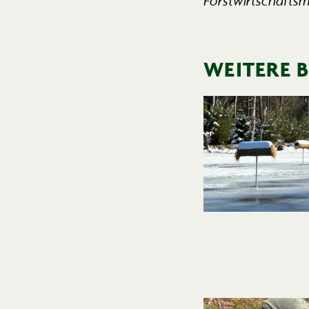
Forst­wirt­schafts­
WEITERE 