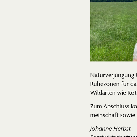
Natur­ver­jüngung 
Ruhezonen für das
Wildarten wie Rot
Zum Abschluss konn
mein­schaft sowie 
Johanne Herbst