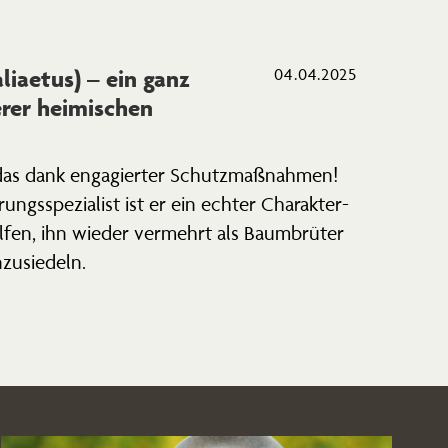
liaetus) – ein ganz
04.04.2025
rer heimi­schen
 das dank engagierter Schutz­maß­nahmen!
ngs­spe­zialist ist er ein echter Charak­ter­
elfen, ihn wieder vermehrt als Baumbrüter
zusiedeln.