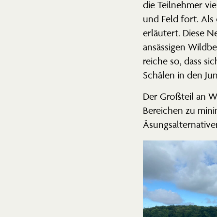
die Teilnehmer vie
und Feld fort. Als
erläutert. Diese 
ansäs­sigen Wildbe
reiche so, dass s
Schälen in den Ju
Der Großteil an We
Bereichen zu mini
Äsungs­al­ter­na­ti