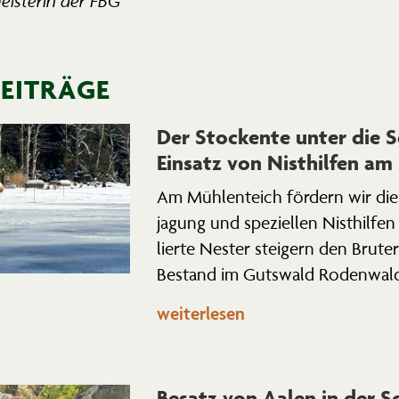
meis­terin der FBG
BEITRÄGE
Der Stockente unter die S
Einsatz von Nisthilfen am
Am Mühlen­teich fördern wir die S
jagung und spezi­ellen Nisthilfe
lierte Nester steigern den Brute
Bestand im Gutswald Rodenwal
weiterlesen
Besatz von Aalen in der Sc