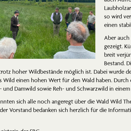
Laubholz­ar
so wird ve
einen stab
Aber auch 
gezeigt. K
breit verjü
Bestand. Di
trotz hoher Wildbe­stände möglich ist. Dabei wurde de
 Wild einen hohen Wert für den Wald haben. Durch d
- und Damwild sowie Reh- und Schwarzwild in einem 
ten sich alle noch angeregt über die Wald Wild Thema
der Vorstand bedanken sich herzlich für die Infor­mat