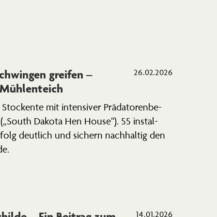
chwingen greifen –
26.02.2026
 Mühlenteich
tockente mit inten­siver Präda­to­ren­be­
n („South Dakota Hen House“). 55 instal­
rfolg deutlich und sichern nachhaltig den
de.
hilde – Ein Beitrag zum
14.01.2026