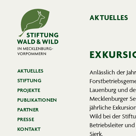
AKTUELLES
EXKURSI
AKTUELLES
Anlässlich der Jah
Forst­be­triebs­ge
STIFTUNG
Lauenburg und der 
PROJEKTE
Mecklen­burger Se
PUBLI­KA­TIONEN
jährliche Exkursi
PARTNER
Wild bei der Stif
PRESSE
Betriebs­leiter und
KONTAKT
Sierk.