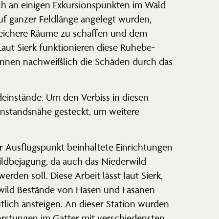
ch an einigen Exkur­si­ons­punkten im Wald
 auf ganzer Feldlänge angelegt wurden,
 reichere Räume zu schaffen und dem
aut Sierk funktio­nieren diese Ruhebe­
 können nachweißlich die Schäden durch das
dein­stände. Um den Verbiss in diesen
einstandsnähe gesteckt, um weitere
r Ausflugs­punkt beinhaltete Einrich­tungen
ld­be­jagung, da auch das Niederwild
erden soll. Diese Arbeit lässt laut Sierk,
wild Bestände von Hasen und Fasanen
tlich ansteigen. An dieser Station wurden
rs­tungen im Gatter mit verschie­densten