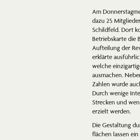
Am Donners­tag­mo
dazu 25 Mitglieder
Schildfeld. Dort 
Betriebs­karte die
Aufteilung der Rev
erklärte ausführli
welche einzig­ar­t
ausmachen. Neben
Zahlen wurde auc
Durch wenige Inte
Strecken und weni
erzielt werden.
Die Gestaltung d
flächen lassen ei