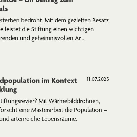
als
sterben bedroht. Mit dem gezielten Besatz
de leistet die Stiftung einen wichtigen
e­renden und geheim­nis­vollen Art.
d­po­pu­lation im Kontext
11.07.2025
cklung
iftungs­revier? Mit Wärme­bild­drohnen,
rscht eine Master­arbeit die Population –
r und arten­reiche Lebensräume.