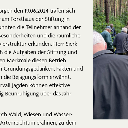
rgen den 19.06.2024 trafen sich
 am Forsthaus der Stiftung in
konnten die Teilnehmer anhand der
 Beson­der­heiten und die räumliche
ier­struktur erkunden. Herr Sierk
ch die Aufgaben der Stiftung und
igen Merkmale diesen Betrieb
 Gründungs­ge­danken, Fakten und
h die Bejagungsform erwähnt.
rvall Jagden können effektive
g Beunru­higung über das Jahr
urch Wald, Wiesen und Wasser­
n Arten­reichtum erahnen, zu dem