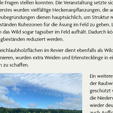
le Fragen stellen konnten. Die Veran­staltung setzte si
 erstes wurden vielfältige Hecken­an­pflan­zungen, die
Neube­grün­dungen dienen haupt­sächlich, um Struktur
­ständen Ruhezonen für die Äsung im Feld zu geben. L
ich das Wild sogar tagsüber im Feld aufhält. Dadurch
ngbe­ständen reduziert werden.
ich­laub­holz­flächen im Revier dient ebenfalls als Wil
mieren, wurden extra Weiden und Erlen­steck­linge in 
ven zu schaffen.
Ein weitere
der Raubwi
geschützt w
die Nieder
wieder deu
auch Auffo