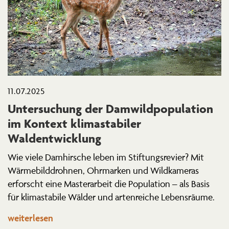
11.07.2025
Unter­su­chung der Damwild­po­pu­lation
im Kontext klima­sta­biler
Waldentwicklung
Wie viele Damhirsche leben im Stiftungs­revier? Mit
Wärme­bild­drohnen, Ohrmarken und Wildka­meras
erforscht eine Master­arbeit die Population – als Basis
für klima­stabile Wälder und arten­reiche Lebensräume.
weiterlesen