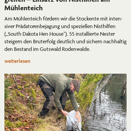
Mühlenteich
Am Mühlen­teich fördern wir die Stockente mit inten­
siver Präda­to­ren­be­jagung und spezi­ellen Nisthilfen
(„South Dakota Hen House“). 55 instal­lierte Nester
steigern den Bruterfolg deutlich und sichern nachhaltig
den Bestand im Gutswald Rodenwalde.
weiterlesen