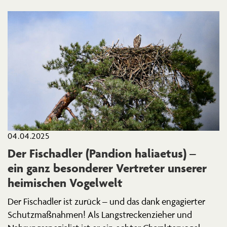
04.04.2025
Der Fisch­adler (Pandion haliaetus) –
ein ganz beson­derer Vertreter unserer
heimi­schen Vogelwelt
Der Fisch­adler ist zurück – und das dank engagierter
Schutz­maß­nahmen! Als Langstre­cken­zieher und