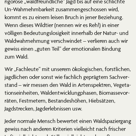
rigorose „waldfreund­liche“ Jagd bis auf eine schlichte
Un-Wahrnehm­barkeit zusam­men­ge­schossen wird,
kommt es zu einem leisen Bruch in jener Beziehung.
Wenn dieses Wildtier (nennen wir es Reh!) in einer
völligen Bedeu­tungs­lo­sigkeit innerhalb der Natur- und
Waldwahr­nehmung verschwindet – verlieren auch wir
gewiss einen „guten Teil“ der emotio­nalen Bindung
zum Wald.
Wir „Fachleute“ mit unserem ökolo­gi­schen, forst­lichen,
jagdlichen oder sonst wie fachlich geprägtem Sachver­
stand – wir messen den Wald in Arten­spektren, Vegeta­
ti­ons­ein­heiten, Waldent­wick­lung­phasen, Biomas­se­vor­
räten, Festmetern, Bestan­des­höhen, Hiebsätzen,
Jagdstrecken, Jagder­leb­nissen usw.
Jeder normale Mensch bewertet einen Waldspa­ziergang
gewiss nach anderen Kriterien vielleicht nach frischer