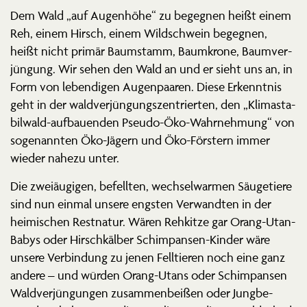
Dem Wald „auf Augenhöhe“ zu begegnen heißt einem
Reh, einem Hirsch, einem Wildschwein begegnen,
heißt nicht primär Baumstamm, Baumkrone, Baumver­
jüngung. Wir sehen den Wald an und er sieht uns an, in
Form von leben­digen Augen­paaren. Diese Erkenntnis
geht in der waldver­jün­gungs­zen­trierten, den „Klima­sta­
bilwald-aufbau­enden Pseudo-Öko-Wahrnehmung“ von
sogenannten Öko-Jägern und Öko-Förstern immer
wieder nahezu unter.
Die zweiäu­gigen, befellten, wechsel­warmen Säuge­tiere
sind nun einmal unsere engsten Verwandten in der
heimi­schen Restnatur. Wären Rehkitze gar Orang-Utan-
Babys oder Hirsch­kälber Schim­pansen-Kinder wäre
unsere Verbindung zu jenen Felltieren noch eine ganz
andere – und würden Orang-Utans oder Schim­pansen
Waldver­jün­gungen zusam­men­beißen oder Jungbe­